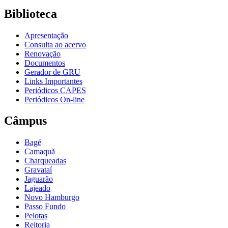
Biblioteca
Apresentação
Consulta ao acervo
Renovação
Documentos
Gerador de GRU
Links Importantes
Periódicos CAPES
Periódicos On-line
Câmpus
Bagé
Camaquã
Charqueadas
Gravataí
Jaguarão
Lajeado
Novo Hamburgo
Passo Fundo
Pelotas
Reitoria