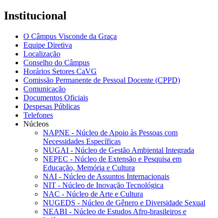
Institucional
O Câmpus Visconde da Graça
Equipe Diretiva
Localização
Conselho do Câmpus
Horários Setores CaVG
Comissão Permanente de Pessoal Docente (CPPD)
Comunicação
Documentos Oficiais
Despesas Públicas
Telefones
Núcleos
NAPNE - Núcleo de Apoio às Pessoas com
Necessidades Específicas
NUGAI - Núcleo de Gestão Ambiental Integrada
NEPEC - Núcleo de Extensão e Pesquisa em
Educação, Memória e Cultura
NAI - Núcleo de Assuntos Internacionais
NIT - Núcleo de Inovação Tecnológica
NAC - Núcleo de Arte e Cultura
NUGEDS - Núcleo de Gênero e Diversidade Sexual
NEABI - Núcleo de Estudos Afro-brasileiros e