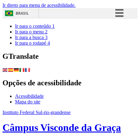
Ir direto para menu de acessibilidade.
BRASIL
Simplifique!
Ir para o conteúdo
1
Ir para o menu
2
Comunica BR
Ir para a busca
3
Ir para o rodapé
4
Participe
Acesso à informação
GTranslate
Legislação
Canais
Opções de acessibilidade
Acessibilidade
Mapa do site
Instituto Federal Sul-rio-grandense
Câmpus Visconde da Graça