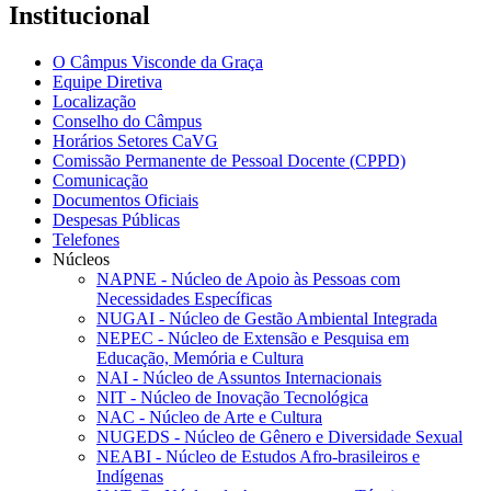
Institucional
O Câmpus Visconde da Graça
Equipe Diretiva
Localização
Conselho do Câmpus
Horários Setores CaVG
Comissão Permanente de Pessoal Docente (CPPD)
Comunicação
Documentos Oficiais
Despesas Públicas
Telefones
Núcleos
NAPNE - Núcleo de Apoio às Pessoas com
Necessidades Específicas
NUGAI - Núcleo de Gestão Ambiental Integrada
NEPEC - Núcleo de Extensão e Pesquisa em
Educação, Memória e Cultura
NAI - Núcleo de Assuntos Internacionais
NIT - Núcleo de Inovação Tecnológica
NAC - Núcleo de Arte e Cultura
NUGEDS - Núcleo de Gênero e Diversidade Sexual
NEABI - Núcleo de Estudos Afro-brasileiros e
Indígenas