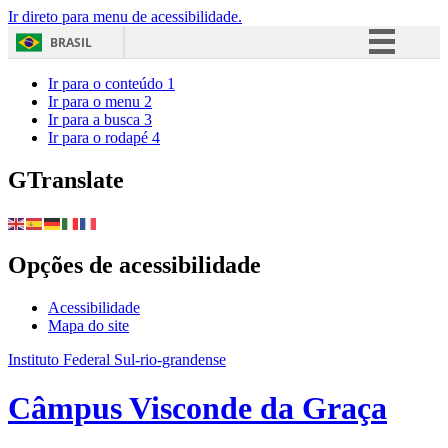
Ir direto para menu de acessibilidade.
BRASIL
Simplifique!
Ir para o conteúdo
1
Ir para o menu
2
Comunica BR
Ir para a busca
3
Ir para o rodapé
4
Participe
Acesso à informação
GTranslate
Legislação
Canais
Opções de acessibilidade
Acessibilidade
Mapa do site
Instituto Federal Sul-rio-grandense
Câmpus Visconde da Graça