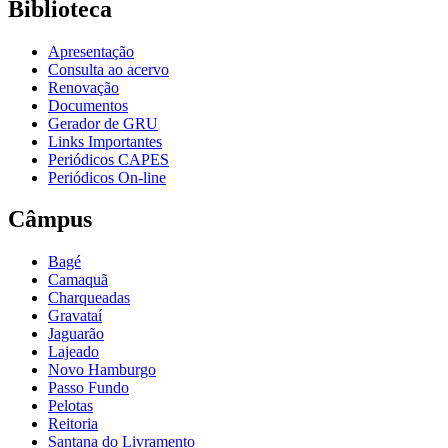
Biblioteca
Apresentação
Consulta ao acervo
Renovação
Documentos
Gerador de GRU
Links Importantes
Periódicos CAPES
Periódicos On-line
Câmpus
Bagé
Camaquã
Charqueadas
Gravataí
Jaguarão
Lajeado
Novo Hamburgo
Passo Fundo
Pelotas
Reitoria
Santana do Livramento