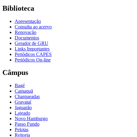
Biblioteca
Apresentação
Consulta ao acervo
Renovação
Documentos
Gerador de GRU
Links Importantes
Periódicos CAPES
Periódicos On-line
Câmpus
Bagé
Camaquã
Charqueadas
Gravataí
Jaguarão
Lajeado
Novo Hamburgo
Passo Fundo
Pelotas
Reitoria