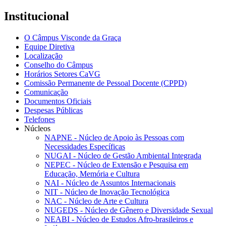
Institucional
O Câmpus Visconde da Graça
Equipe Diretiva
Localização
Conselho do Câmpus
Horários Setores CaVG
Comissão Permanente de Pessoal Docente (CPPD)
Comunicação
Documentos Oficiais
Despesas Públicas
Telefones
Núcleos
NAPNE - Núcleo de Apoio às Pessoas com
Necessidades Específicas
NUGAI - Núcleo de Gestão Ambiental Integrada
NEPEC - Núcleo de Extensão e Pesquisa em
Educação, Memória e Cultura
NAI - Núcleo de Assuntos Internacionais
NIT - Núcleo de Inovação Tecnológica
NAC - Núcleo de Arte e Cultura
NUGEDS - Núcleo de Gênero e Diversidade Sexual
NEABI - Núcleo de Estudos Afro-brasileiros e