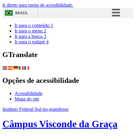
Ir direto para menu de acessibilidade.
BRASIL
Simplifique!
Ir para o conteúdo
1
Ir para o menu
2
Comunica BR
Ir para a busca
3
Ir para o rodapé
4
Participe
Acesso à informação
GTranslate
Legislação
Canais
Opções de acessibilidade
Acessibilidade
Mapa do site
Instituto Federal Sul-rio-grandense
Câmpus Visconde da Graça