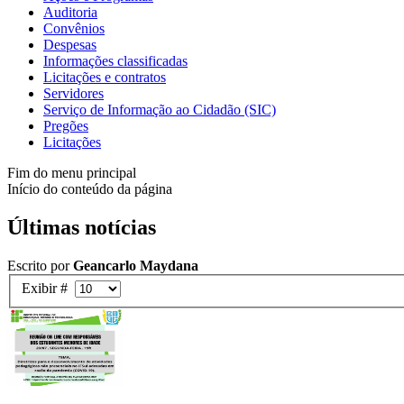
Auditoria
Convênios
Despesas
Informações classificadas
Licitações e contratos
Servidores
Serviço de Informação ao Cidadão (SIC)
Pregões
Licitações
Fim do menu principal
Início do conteúdo da página
Últimas notícias
Escrito por
Geancarlo Maydana
Exibir #