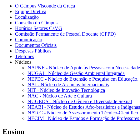
O Câmpus Visconde da Graça
Equipe Diretiva
Localização
Conselho do Câmpus
Horários Setores CaVG
Comissão Permanente de Pessoal Docente (CPPD)
Comunicação
Documentos Oficiais
Despesas Públicas
Telefones
Núcleos
NAPNE - Núcleo de Apoio às Pessoas com Necessidades
NUGAI - Núcleo de Gestão Ambiental Integrada
NEPEC - Núcleo de Extensão e Pesquisa em Educação, 
NAI - Núcleo de Assuntos Internacionais
NIT - Núcleo de Inovação Tecnológica
NAC - Núcleo de Arte e Cultura
NUGEDS - Núcleo de Gênero e Diversidade Sexual
NEABI - Núcleo de Estudos Afro-brasileiros e Indígenas
NATeC - Núcleo de Assessoramento Técnico-Científico
NECIM - Núcleo de Estudos e Formação de Professores 
Ensino