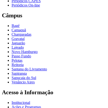
Periódicos CAPES
Periódicos On-line
Câmpus
Bagé
Camaquã
Charqueadas
Gravataí
Jaguarão
Lajeado
Novo Hamburgo
Passo Fundo
Pelotas
Reitoria
Santana do Livramento
Sapiranga
Sapucaia do Sul
Venâncio Aires
Acesso à Informação
Institucional
Ações e Programas