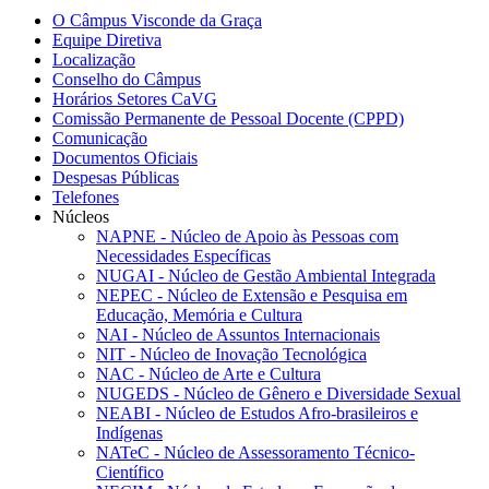
O Câmpus Visconde da Graça
Equipe Diretiva
Localização
Conselho do Câmpus
Horários Setores CaVG
Comissão Permanente de Pessoal Docente (CPPD)
Comunicação
Documentos Oficiais
Despesas Públicas
Telefones
Núcleos
NAPNE - Núcleo de Apoio às Pessoas com
Necessidades Específicas
NUGAI - Núcleo de Gestão Ambiental Integrada
NEPEC - Núcleo de Extensão e Pesquisa em
Educação, Memória e Cultura
NAI - Núcleo de Assuntos Internacionais
NIT - Núcleo de Inovação Tecnológica
NAC - Núcleo de Arte e Cultura
NUGEDS - Núcleo de Gênero e Diversidade Sexual
NEABI - Núcleo de Estudos Afro-brasileiros e
Indígenas
NATeC - Núcleo de Assessoramento Técnico-
Científico