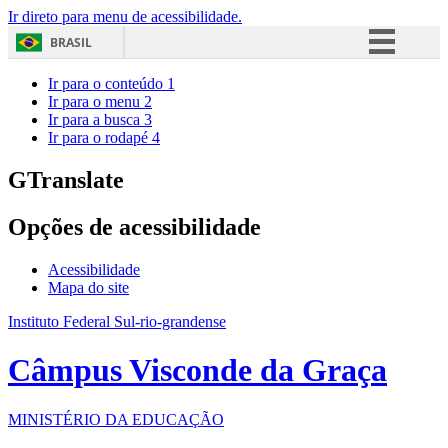
Ir direto para menu de acessibilidade.
BRASIL
Simplifique!
Ir para o conteúdo
1
Ir para o menu
2
Comunica BR
Ir para a busca
3
Ir para o rodapé
4
Participe
Acesso à informação
GTranslate
Legislação
Opções de acessibilidade
Canais
Acessibilidade
Mapa do site
Instituto Federal Sul-rio-grandense
Câmpus Visconde da Graça
MINISTÉRIO DA EDUCAÇÃO