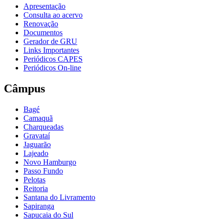
Apresentação
Consulta ao acervo
Renovação
Documentos
Gerador de GRU
Links Importantes
Periódicos CAPES
Periódicos On-line
Câmpus
Bagé
Camaquã
Charqueadas
Gravataí
Jaguarão
Lajeado
Novo Hamburgo
Passo Fundo
Pelotas
Reitoria
Santana do Livramento
Sapiranga
Sapucaia do Sul