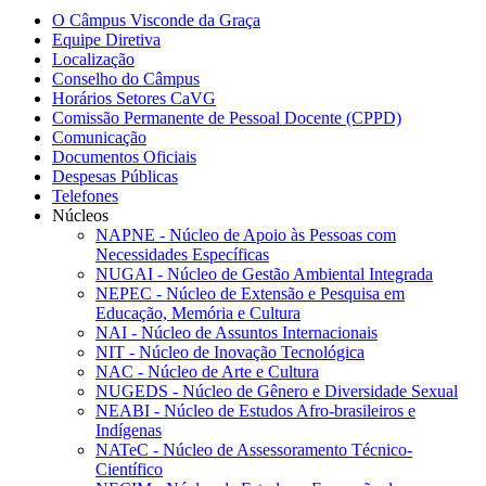
O Câmpus Visconde da Graça
Equipe Diretiva
Localização
Conselho do Câmpus
Horários Setores CaVG
Comissão Permanente de Pessoal Docente (CPPD)
Comunicação
Documentos Oficiais
Despesas Públicas
Telefones
Núcleos
NAPNE - Núcleo de Apoio às Pessoas com
Necessidades Específicas
NUGAI - Núcleo de Gestão Ambiental Integrada
NEPEC - Núcleo de Extensão e Pesquisa em
Educação, Memória e Cultura
NAI - Núcleo de Assuntos Internacionais
NIT - Núcleo de Inovação Tecnológica
NAC - Núcleo de Arte e Cultura
NUGEDS - Núcleo de Gênero e Diversidade Sexual
NEABI - Núcleo de Estudos Afro-brasileiros e
Indígenas
NATeC - Núcleo de Assessoramento Técnico-
Científico