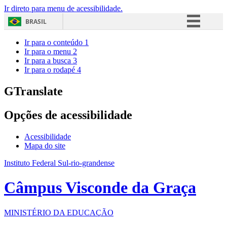
Ir direto para menu de acessibilidade.
BRASIL
Simplifique!
Ir para o conteúdo
1
Ir para o menu
2
Comunica BR
Ir para a busca
3
Ir para o rodapé
4
Participe
Acesso à informação
GTranslate
Legislação
Opções de acessibilidade
Canais
Acessibilidade
Mapa do site
Instituto Federal Sul-rio-grandense
Câmpus Visconde da Graça
MINISTÉRIO DA EDUCAÇÃO