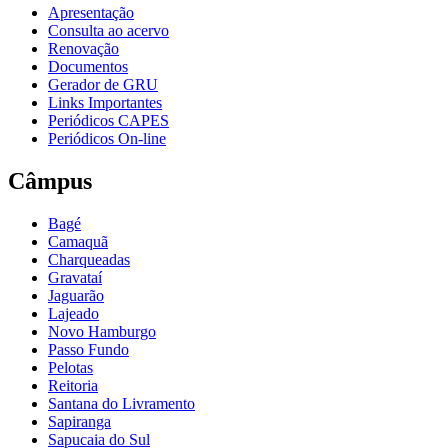
Apresentação
Consulta ao acervo
Renovação
Documentos
Gerador de GRU
Links Importantes
Periódicos CAPES
Periódicos On-line
Câmpus
Bagé
Camaquã
Charqueadas
Gravataí
Jaguarão
Lajeado
Novo Hamburgo
Passo Fundo
Pelotas
Reitoria
Santana do Livramento
Sapiranga
Sapucaia do Sul