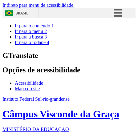
Ir direto para menu de acessibilidade.
BRASIL
Simplifique!
Ir para o conteúdo
1
Ir para o menu
2
Comunica BR
Ir para a busca
3
Ir para o rodapé
4
Participe
Acesso à informação
GTranslate
Legislação
Opções de acessibilidade
Canais
Acessibilidade
Mapa do site
Instituto Federal Sul-rio-grandense
Câmpus Visconde da Graça
MINISTÉRIO DA EDUCAÇÃO