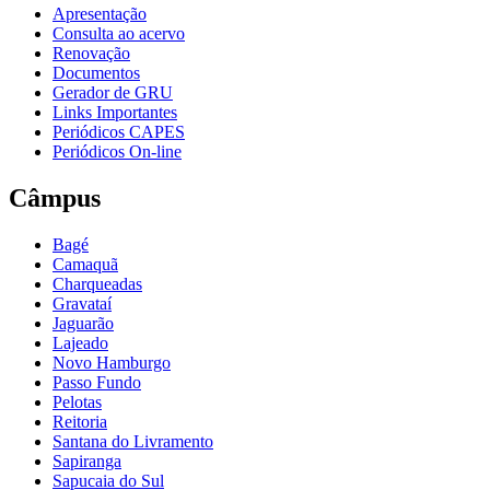
Apresentação
Consulta ao acervo
Renovação
Documentos
Gerador de GRU
Links Importantes
Periódicos CAPES
Periódicos On-line
Câmpus
Bagé
Camaquã
Charqueadas
Gravataí
Jaguarão
Lajeado
Novo Hamburgo
Passo Fundo
Pelotas
Reitoria
Santana do Livramento
Sapiranga
Sapucaia do Sul