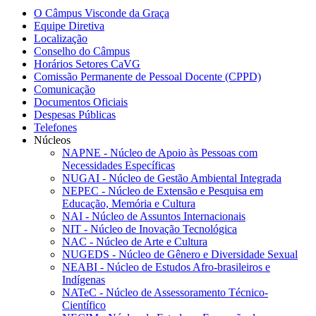
O Câmpus Visconde da Graça
Equipe Diretiva
Localização
Conselho do Câmpus
Horários Setores CaVG
Comissão Permanente de Pessoal Docente (CPPD)
Comunicação
Documentos Oficiais
Despesas Públicas
Telefones
Núcleos
NAPNE - Núcleo de Apoio às Pessoas com
Necessidades Específicas
NUGAI - Núcleo de Gestão Ambiental Integrada
NEPEC - Núcleo de Extensão e Pesquisa em
Educação, Memória e Cultura
NAI - Núcleo de Assuntos Internacionais
NIT - Núcleo de Inovação Tecnológica
NAC - Núcleo de Arte e Cultura
NUGEDS - Núcleo de Gênero e Diversidade Sexual
NEABI - Núcleo de Estudos Afro-brasileiros e
Indígenas
NATeC - Núcleo de Assessoramento Técnico-
Científico