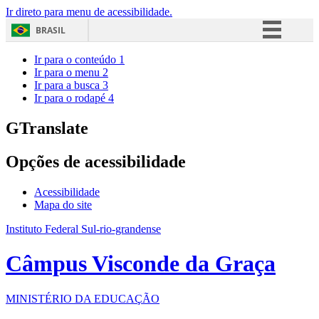
Ir direto para menu de acessibilidade.
BRASIL
Simplifique!
Ir para o conteúdo
1
Ir para o menu
2
Comunica BR
Ir para a busca
3
Ir para o rodapé
4
Participe
Acesso à informação
GTranslate
Legislação
Opções de acessibilidade
Canais
Acessibilidade
Mapa do site
Instituto Federal Sul-rio-grandense
Câmpus Visconde da Graça
MINISTÉRIO DA EDUCAÇÃO