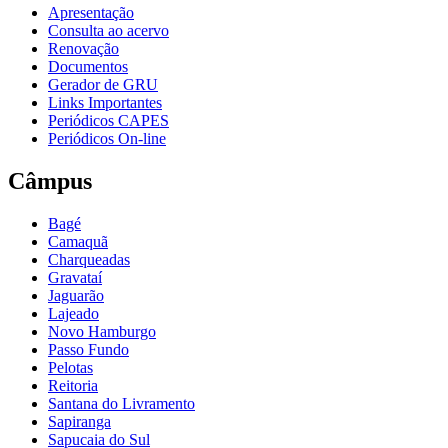
Apresentação
Consulta ao acervo
Renovação
Documentos
Gerador de GRU
Links Importantes
Periódicos CAPES
Periódicos On-line
Câmpus
Bagé
Camaquã
Charqueadas
Gravataí
Jaguarão
Lajeado
Novo Hamburgo
Passo Fundo
Pelotas
Reitoria
Santana do Livramento
Sapiranga
Sapucaia do Sul