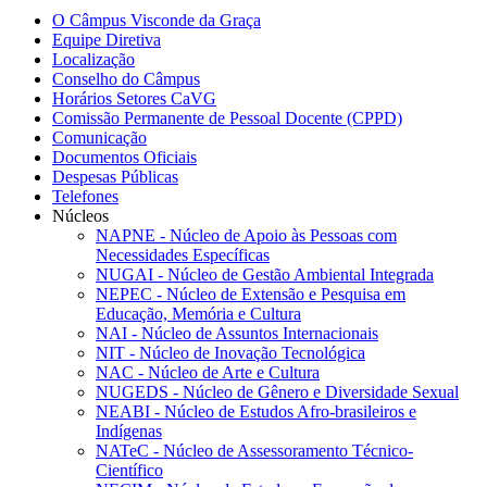
O Câmpus Visconde da Graça
Equipe Diretiva
Localização
Conselho do Câmpus
Horários Setores CaVG
Comissão Permanente de Pessoal Docente (CPPD)
Comunicação
Documentos Oficiais
Despesas Públicas
Telefones
Núcleos
NAPNE - Núcleo de Apoio às Pessoas com
Necessidades Específicas
NUGAI - Núcleo de Gestão Ambiental Integrada
NEPEC - Núcleo de Extensão e Pesquisa em
Educação, Memória e Cultura
NAI - Núcleo de Assuntos Internacionais
NIT - Núcleo de Inovação Tecnológica
NAC - Núcleo de Arte e Cultura
NUGEDS - Núcleo de Gênero e Diversidade Sexual
NEABI - Núcleo de Estudos Afro-brasileiros e
Indígenas
NATeC - Núcleo de Assessoramento Técnico-
Científico