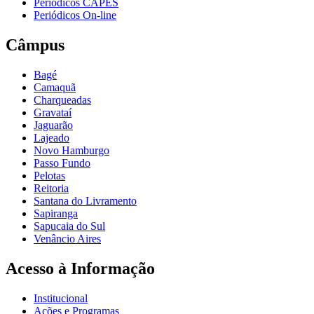
Periódicos CAPES
Periódicos On-line
Câmpus
Bagé
Camaquã
Charqueadas
Gravataí
Jaguarão
Lajeado
Novo Hamburgo
Passo Fundo
Pelotas
Reitoria
Santana do Livramento
Sapiranga
Sapucaia do Sul
Venâncio Aires
Acesso à Informação
Institucional
Ações e Programas