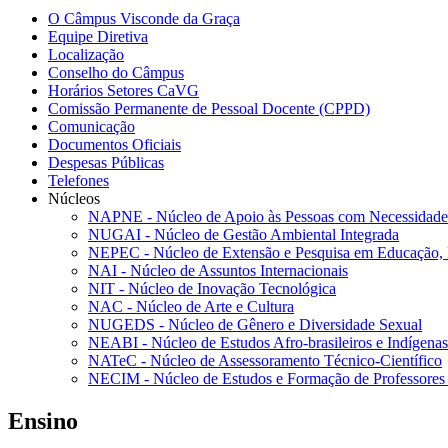
O Câmpus Visconde da Graça
Equipe Diretiva
Localização
Conselho do Câmpus
Horários Setores CaVG
Comissão Permanente de Pessoal Docente (CPPD)
Comunicação
Documentos Oficiais
Despesas Públicas
Telefones
Núcleos
NAPNE - Núcleo de Apoio às Pessoas com Necessidades
NUGAI - Núcleo de Gestão Ambiental Integrada
NEPEC - Núcleo de Extensão e Pesquisa em Educação, 
NAI - Núcleo de Assuntos Internacionais
NIT - Núcleo de Inovação Tecnológica
NAC - Núcleo de Arte e Cultura
NUGEDS - Núcleo de Gênero e Diversidade Sexual
NEABI - Núcleo de Estudos Afro-brasileiros e Indígenas
NATeC - Núcleo de Assessoramento Técnico-Científico
NECIM - Núcleo de Estudos e Formação de Professores 
Ensino