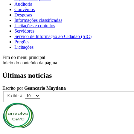
Auditoria
Convênios
Despesas
Informações classificadas
Licitações e contratos
Servidores
Serviço de Informação ao Cidadão (SIC)
Pregões
Licitações
Fim do menu principal
Início do conteúdo da página
Últimas notícias
Escrito por
Geancarlo Maydana
Exibir #